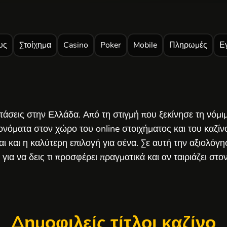
υς
Στοίχημα
Casino
Poker
Mobile
Πληρωμές
Ε
τάσεις στην Ελλάδα. Από τη στιγμή που ξεκίνησε τη νόμιμ
νόματα στον χώρο του online στοιχήματος και του καζίνο.
αι και η καλύτερη επιλογή για σένα. Σε αυτή την αξιολόγ
ια να δεις τι προσφέρει πραγματικά και αν ταιριάζει στον
Δημοφιλείς τίτλοι καζίνο