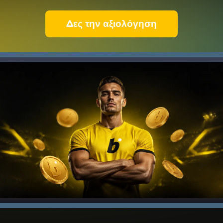
Δες την αξιολόγηση