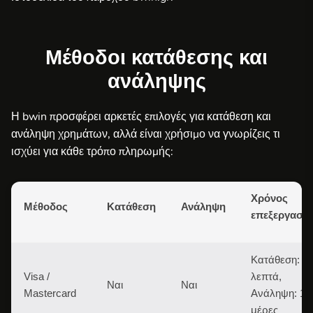
Μέθοδοι κατάθεσης και
ανάληψης
Η bwin προσφέρει αρκετές επιλογές για κατάθεση και
ανάληψη χρημάτων, αλλά είναι χρήσιμο να γνωρίζεις τι
ισχύει για κάθε τρόπο πληρωμής:
Χρόνος
Μέθοδος
Κατάθεση
Ανάληψη
επεξεργασία
Κατάθεση: 1-
Visa /
λεπτά,
Ναι
Ναι
Mastercard
Ανάληψη: 1-
μέρες