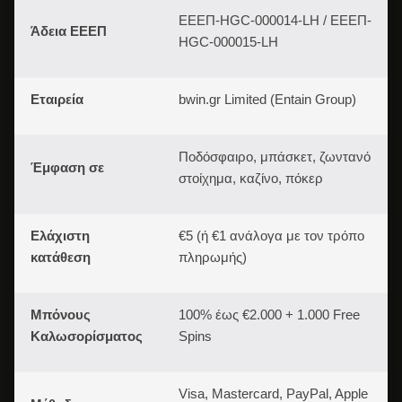
ΕΕΕΠ-HGC-000014-LH / ΕΕΕΠ-
Άδεια ΕΕΕΠ
HGC-000015-LH
Εταιρεία
bwin.gr Limited (Entain Group)
Ποδόσφαιρο, μπάσκετ, ζωντανό
Έμφαση σε
στοίχημα, καζίνο, πόκερ
Ελάχιστη
€5 (ή €1 ανάλογα με τον τρόπο
κατάθεση
πληρωμής)
Μπόνους
100% έως €2.000 + 1.000 Free
Καλωσορίσματος
Spins
Visa, Mastercard, PayPal, Apple