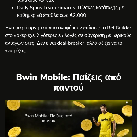
τακτικούς παίκτες.
Daily Spins Leaderboards:
Πίνακες κατάταξης με
καθημερινά έπαθλα έως €2.000.
Ένα μικρό αρνητικό που αναφέρουν παίκτες: το Bet Builder
στο πόκερ έχει λιγότερες επιλογές σε σύγκριση με μερικούς
ανταγωνιστές. Δεν είναι deal-breaker, αλλά αξίζει να το
γνωρίζεις.
Bwin Mobile: Παίζεις από
παντού