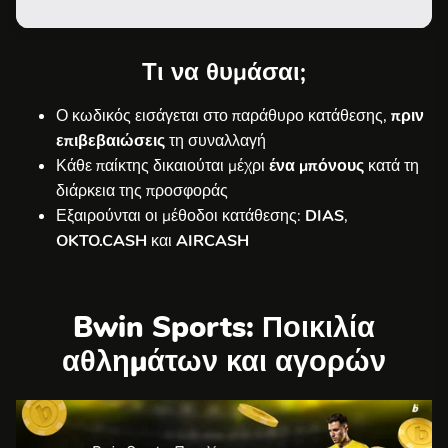
Τι να θυμάσαι;
Ο κωδικός εισάγεται στο παράθυρο κατάθεσης,
πριν
επιβεβαιώσεις
τη συναλλαγή
Κάθε παίκτης δικαιούται μέχρι
ένα μπόνους
κατά τη
διάρκεια της προσφοράς
Εξαιρούνται οι μέθοδοι κατάθεσης:
DIAS
,
OKTO.CASH
και
AIRCASH
Bwin Sports: Ποικιλία
αθλημάτων και αγορών