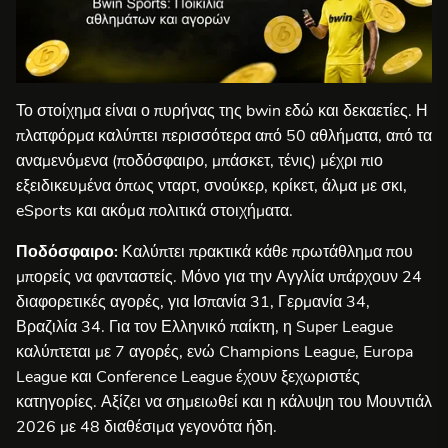
Το στοίχημα είναι ο πυρήνας της bwin εδώ και δεκαετίες. Η
πλατφόρμα καλύπτει περισσότερα από 50 αθλήματα, από τα
αναμενόμενα (ποδόσφαιρο, μπάσκετ, τένις) μέχρι πιο
εξειδικευμένα όπως νταρτ, σνούκερ, κρίκετ, άλμα με σκι,
eSports και ακόμα πολιτικά στοιχήματα.
Ποδόσφαιρο:
Καλύπτει πρακτικά κάθε πρωτάθλημα που
μπορείς να φανταστείς. Μόνο για την Αγγλία υπάρχουν 24
διαφορετικές αγορές, για Ισπανία 31, Γερμανία 34,
Βραζιλία 34. Για τον Ελληνικό παίκτη, η Super League
καλύπτεται με 7 αγορές, ενώ Champions League, Europa
League και Conference League έχουν ξεχωριστές
κατηγορίες. Αξίζει να σημειωθεί και η κάλυψη του Μουντιάλ
2026 με 48 διαθέσιμα γεγονότα ήδη.