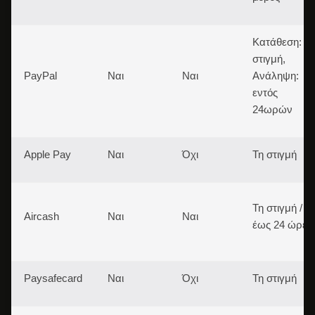
Κατάθεση: τη
στιγμή,
PayPal
Ναι
Ναι
Ανάληψη:
εντός
24ωρών
Apple Pay
Ναι
Όχι
Τη στιγμή
Τη στιγμή /
Aircash
Ναι
Ναι
έως 24 ώρες
Paysafecard
Ναι
Όχι
Τη στιγμή