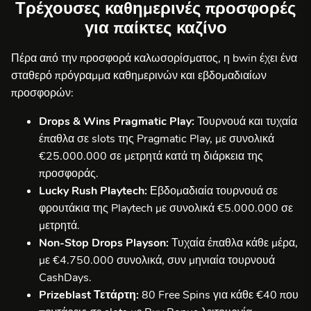
Τρέχουσες καθημερινές προσφορές
για παίκτες καζίνο
Πέρα από την προσφορά καλωσορίσματος, η bwin έχει ένα
σταθερό πρόγραμμα καθημερινών και εβδομαδιαίων
προσφορών:
Drops & Wins Pragmatic Play:
Τουρνουά και τυχαία
έπαθλα σε slots της Pragmatic Play, με συνολικά
€25.000.000 σε μετρητά κατά τη διάρκεια της
προσφοράς.
Lucky Rush Playtech:
Εβδομαδιαία τουρνουά σε
φρουτάκια της Playtech με συνολικά €5.000.000 σε
μετρητά.
Non-Stop Drops Playson:
Τυχαία έπαθλα κάθε μέρα,
με €4.750.000 συνολικά, συν μηνιαία τουρνουά
CashDays.
Prizeblast Τετάρτη:
80 Free Spins για κάθε €40 που