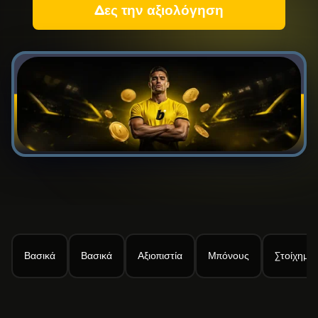
Δες την αξιολόγηση
Βασικά
Βασικά
Αξιοπιστία
Μπόνους
Στοίχημα