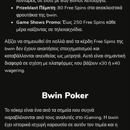
ποντάρεις σε slots με Buy Bonus λειτουργία.
Prizeblast Πέμπτη:
80 Free Spins στα αποκλειστικά
φρουτάκια της bwin.
Game Shows Promo:
Έως 250 Free Spins κάθε
μέρα παίζοντας σε τηλεπαιχνίδια.
Αξίζει να σημειωθεί ότι πολλά από τα κέρδη Free Spins της
bwin δεν έχουν απαιτήσεις στοιχηματισμού και
καταβάλλονται απευθείας ως μετρητά. Αυτό είναι σημαντική
διαφορά σε σχέση με πλατφόρμες που βάζουν x30 ή x40
wagering.
Bwin Poker
Το πόκερ είναι ένα από τα σημεία που συχνά
παραβλέπονται από τους αναλυτές στο iGaming. Η bwin
έχει ιστορικά ισχυρή παρουσία σε αυτόν τον τομέα και η