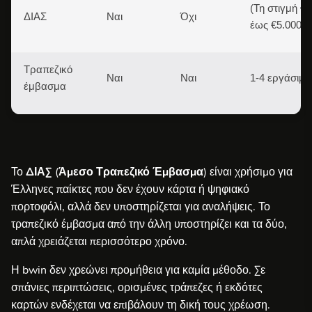
(Τη στιγμή €5
ΔΙΑΣ
Ναι
Όχι
έως €5.000)
Τραπεζικό
Ναι
Ναι
1-4 εργάσιμε
έμβασμα
Το
ΔΙΑΣ
(
Άμεσο Τραπεζικό Έμβασμα
) είναι χρήσιμο για
Έλληνες παίκτες που δεν έχουν κάρτα ή ψηφιακό
πορτοφόλι, αλλά δεν υποστηρίζεται για αναλήψεις. Το
τραπεζικό έμβασμα από την άλλη υποστηρίζει και τα δύο,
απλά χρειάζεται περισσότερο χρόνο.
Η bwin δεν χρεώνει προμήθεια για καμία μέθοδο. Σε
σπάνιες περιπτώσεις, ορισμένες τράπεζες ή εκδότες
καρτών ενδέχεται να επιβάλουν τη δική τους χρέωση.