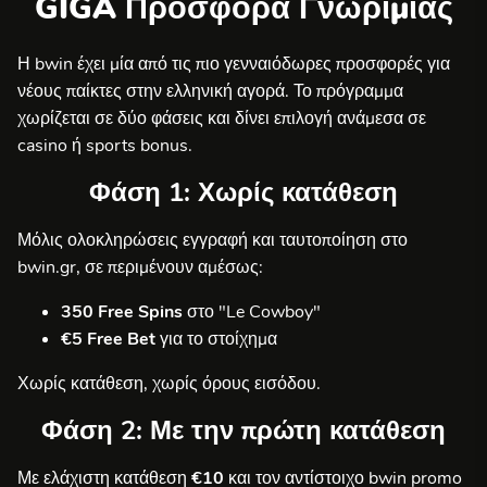
GIGA Προσφορά Γνωριμίας
Η bwin έχει μία από τις πιο γενναιόδωρες προσφορές για
νέους παίκτες στην ελληνική αγορά. Το πρόγραμμα
χωρίζεται σε δύο φάσεις και δίνει επιλογή ανάμεσα σε
casino ή sports bonus.
Φάση 1: Χωρίς κατάθεση
Μόλις ολοκληρώσεις εγγραφή και ταυτοποίηση στο
bwin.gr, σε περιμένουν αμέσως:
350 Free Spins
στο "Le Cowboy"
€5 Free Bet
για το στοίχημα
Χωρίς κατάθεση, χωρίς όρους εισόδου.
Φάση 2: Με την πρώτη κατάθεση
Με ελάχιστη κατάθεση
€10
και τον αντίστοιχο bwin promo