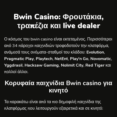
Bwin Casino: Φρουτάκια,
τραπέζια και live dealer
Ο κόσμος του bwin casino είναι εκτεταμένος. Περισσότεροι
από 34 πάροχοι παιχνιδιών τροφοδοτούν την πλατφόρμα,
ανάμεσά τους ονόματα-σταθμοί του κλάδου:
Evolution
,
Pragmatic Play
,
Playtech
,
NetEnt
,
Play'n Go
,
Novomatic
,
Yggdrasil
,
Hacksaw Gaming
,
Nolimit City
,
Red Tiger
και
πολλοί άλλοι.
Κορυφαία παιχνίδια Bwin casino για
κινητό
Τα παρακάτω είναι από τα πιο δημοφιλή παιχνίδια της
πλατφόρμας που λειτουργούν εξαιρετικά και σε κινητό: