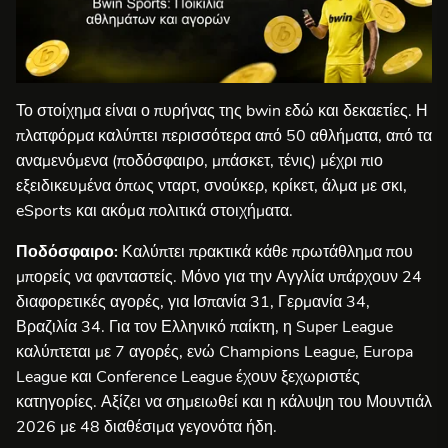
Το στοίχημα είναι ο πυρήνας της bwin εδώ και δεκαετίες. Η
πλατφόρμα καλύπτει περισσότερα από 50 αθλήματα, από τα
αναμενόμενα (ποδόσφαιρο, μπάσκετ, τένις) μέχρι πιο
εξειδικευμένα όπως νταρτ, σνούκερ, κρίκετ, άλμα με σκι,
eSports και ακόμα πολιτικά στοιχήματα.
Ποδόσφαιρο:
Καλύπτει πρακτικά κάθε πρωτάθλημα που
μπορείς να φανταστείς. Μόνο για την Αγγλία υπάρχουν 24
διαφορετικές αγορές, για Ισπανία 31, Γερμανία 34,
Βραζιλία 34. Για τον Ελληνικό παίκτη, η Super League
καλύπτεται με 7 αγορές, ενώ Champions League, Europa
League και Conference League έχουν ξεχωριστές
κατηγορίες. Αξίζει να σημειωθεί και η κάλυψη του Μουντιάλ
2026 με 48 διαθέσιμα γεγονότα ήδη.