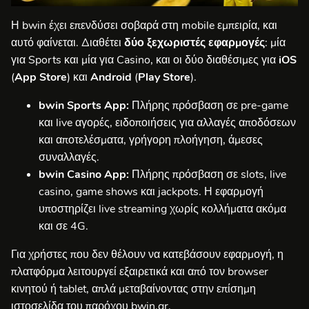
Η bwin έχει επενδύσει σοβαρά στη mobile εμπειρία, και
αυτό φαίνεται. Διαθέτει
δύο ξεχωριστές εφαρμογές
: μία
για Sports και μία για Casino, και οι δύο διαθέσιμες για
iOS
(
App Store
) και
Android
(
Play Store
).
bwin Sports App:
Πλήρης πρόσβαση σε pre-game
και live αγορές, ειδοποιήσεις για αλλαγές αποδόσεων
και αποτελέσματα, γρήγορη πλοήγηση, άμεσες
συναλλαγές.
bwin Casino App:
Πλήρης πρόσβαση σε slots, live
casino, game shows και jackpots. Η εφαρμογή
υποστηρίζει live streaming χωρίς κολλήματα ακόμα
και σε 4G.
Για χρήστες που δεν θέλουν να κατεβάσουν εφαρμογή, η
πλατφόρμα λειτουργεί εξαιρετικά και από τον browser
κινητού ή tablet, απλά μεταβαίνοντας στην επίσημη
ιστοσελίδα του παρόχου bwin.gr.