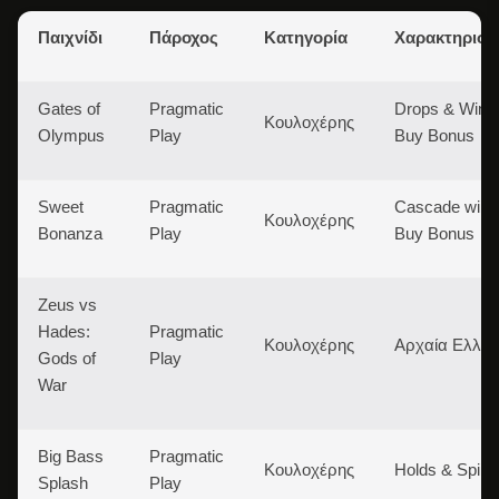
Παιχνίδι
Πάροχος
Κατηγορία
Χαρακτηριστ
Gates of
Pragmatic
Drops & Wins
Κουλοχέρης
Olympus
Play
Buy Bonus
Sweet
Pragmatic
Cascade wins
Κουλοχέρης
Bonanza
Play
Buy Bonus
Zeus vs
Hades:
Pragmatic
Κουλοχέρης
Αρχαία Ελλά
Gods of
Play
War
Big Bass
Pragmatic
Κουλοχέρης
Holds & Spins
Splash
Play