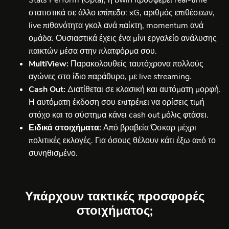
στατιστικά σε άλλο επίπεδο: xG, αριθμός επιθέσεων,
live πιθανότητα γκολ ανά παίκτη, momentum ανά
ομάδα. Ουσιαστικά έχεις ένα μίνι εργαλείο ανάλυσης
παικτών μέσα στην πλατφόρμα σου.
MultiView:
Παρακολουθείς ταυτόχρονα πολλούς
αγώνες στο ίδιο παράθυρο, με live streaming.
Cash Out:
Διατίθεται σε κλασική και αυτόματη μορφή.
Η αυτόματη έκδοση σου επιτρέπει να ορίσεις τιμή
στόχο και το σύστημα κάνει cash out μόλις φτάσει.
Ειδικά στοιχήματα:
Από βραβεία Όσκαρ μέχρι
πολιτικές εκλογές. Για όσους θέλουν κάτι έξω από το
συνηθισμένο.
Υπάρχουν τακτικές προσφορές
στοιχήματος;