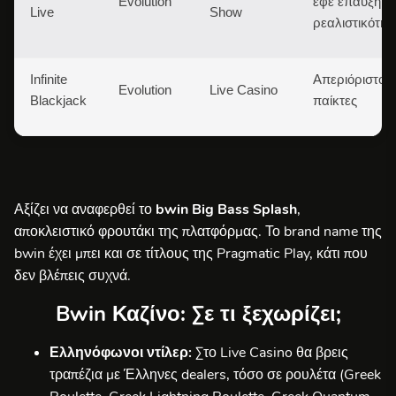
Evolution
εφέ επαυξημέ
Live
Show
ρεαλιστικότητ
Infinite
Απεριόριστοι
Evolution
Live Casino
Blackjack
παίκτες
Αξίζει να αναφερθεί το
bwin Big Bass Splash
,
αποκλειστικό φρουτάκι της πλατφόρμας. Το brand name της
bwin έχει μπει και σε τίτλους της Pragmatic Play, κάτι που
δεν βλέπεις συχνά.
Bwin Καζίνο: Σε τι ξεχωρίζει;
Ελληνόφωνοι ντίλερ:
Στο Live Casino θα βρεις
τραπέζια με Έλληνες dealers, τόσο σε ρουλέτα (Greek