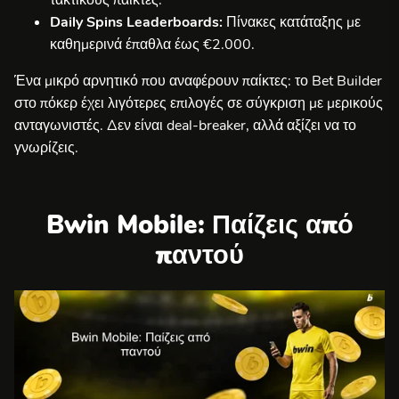
τακτικούς παίκτες.
Daily Spins Leaderboards:
Πίνακες κατάταξης με
καθημερινά έπαθλα έως €2.000.
Ένα μικρό αρνητικό που αναφέρουν παίκτες: το Bet Builder
στο πόκερ έχει λιγότερες επιλογές σε σύγκριση με μερικούς
ανταγωνιστές. Δεν είναι deal-breaker, αλλά αξίζει να το
γνωρίζεις.
Bwin Mobile: Παίζεις από
παντού