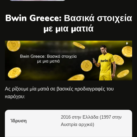
Bwin Greece: Βασικά στοιχεία
με μια ματιά
Ας ρίξουμε μία ματιά σε βασικές προδιαγραφές του
παρόχου:
2016 στην Ελλάδα (1997 στην
Ίδρυση
Αυστρία αρχικά)