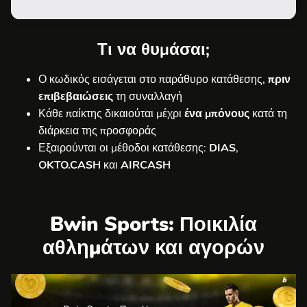
Τι να θυμάσαι;
Ο κωδικός εισάγεται στο παράθυρο κατάθεσης,
πριν
επιβεβαιώσεις
τη συναλλαγή
Κάθε παίκτης δικαιούται μέχρι
ένα μπόνους
κατά τη
διάρκεια της προσφοράς
Εξαιρούνται οι μέθοδοι κατάθεσης:
DIAS
,
OKTO.CASH
και
AIRCASH
Bwin Sports: Ποικιλία
αθλημάτων και αγορών