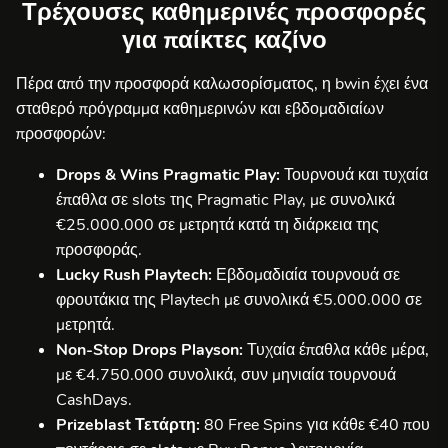
Τρέχουσες καθημερινές προσφορές
για παίκτες καζίνο
Πέρα από την προσφορά καλωσορίσματος, η bwin έχει ένα
σταθερό πρόγραμμα καθημερινών και εβδομαδιαίων
προσφορών:
Drops & Wins Pragmatic Play:
Τουρνουά και τυχαία
έπαθλα σε slots της Pragmatic Play, με συνολικά
€25.000.000 σε μετρητά κατά τη διάρκεια της
προσφοράς.
Lucky Rush Playtech:
Εβδομαδιαία τουρνουά σε
φρουτάκια της Playtech με συνολικά €5.000.000 σε
μετρητά.
Non-Stop Drops Playson:
Τυχαία έπαθλα κάθε μέρα,
με €4.750.000 συνολικά, συν μηνιαία τουρνουά
CashDays.
Prizeblast Τετάρτη:
80 Free Spins για κάθε €40 που