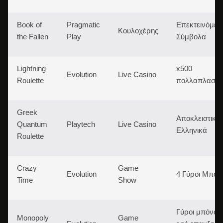
Book of
Pragmatic
Επεκτεινόμεν
Κουλοχέρης
the Fallen
Play
Σύμβολα
Lightning
x500
Evolution
Live Casino
Roulette
πολλαπλασια
Greek
Αποκλειστικά
Quantum
Playtech
Live Casino
Ελληνικά
Roulette
Crazy
Game
Evolution
4 Γύροι Μπόν
Time
Show
Γύροι μπόνου
Monopoly
Game