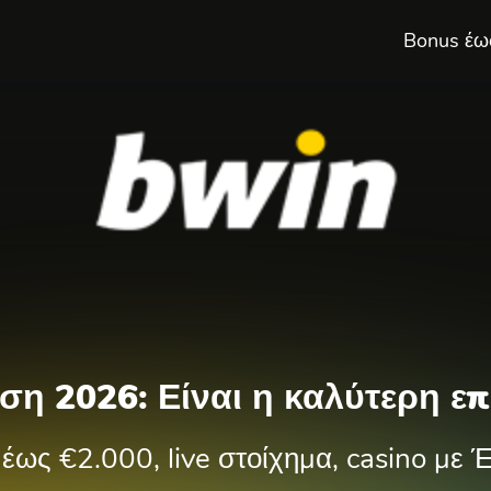
Bonus έω
η 2026: Είναι η καλύτερη επ
έως €2.000, live στοίχημα, casino με 