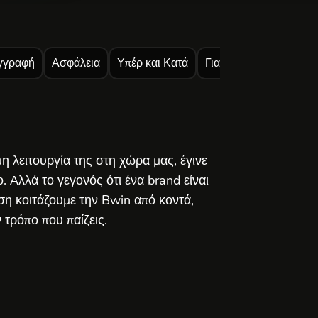
γγραφή
Ασφάλεια
Υπέρ και Κατά
Για Ποιους
η λειτουργία της στη χώρα μας, έγινε
 Αλλά το γεγονός ότι ένα brand είναι
ηση κοιτάζουμε την Bwin από κοντά,
 τρόπο που παίζεις.