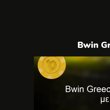
Bwin Gr