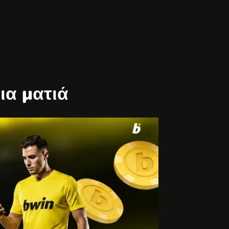
ια ματιά