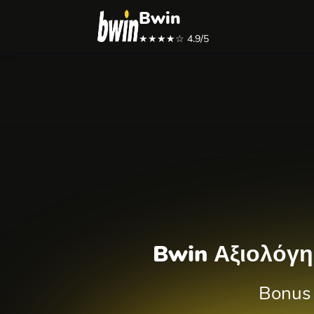
Bwin
★★★★☆ 4.9/5
Bwin Αξιολόγησ
Bonus 