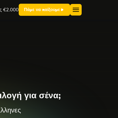
ς €2.000
Πάμε να παίξουμε
ιλογή για σένα;
Έλληνες