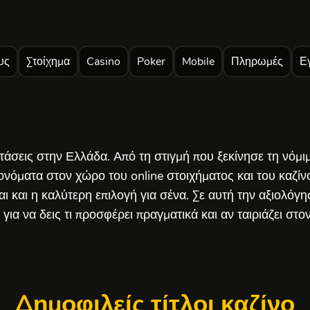
υς
Στοίχημα
Casino
Poker
Mobile
Πληρωμές
Ε
τάσεις στην Ελλάδα. Από τη στιγμή που ξεκίνησε τη νόμιμ
νόματα στον χώρο του online στοιχήματος και του καζίνο.
αι και η καλύτερη επιλογή για σένα. Σε αυτή την αξιολόγ
ια να δεις τι προσφέρει πραγματικά και αν ταιριάζει στον
Δημοφιλείς τίτλοι καζίνο